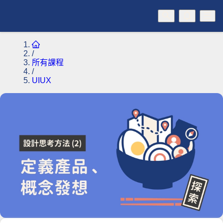
/
所有課程
/
UIUX