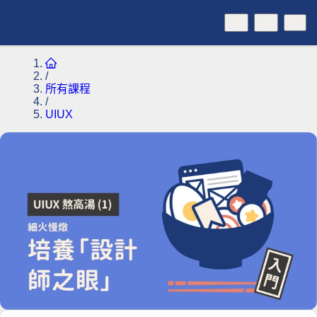
/
所有課程
/
UIUX