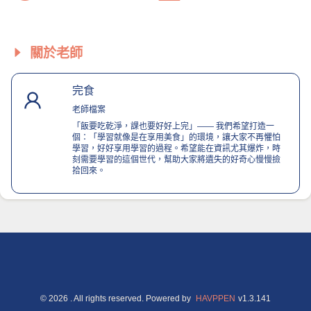
關於老師
完食
老師檔案
「飯要吃乾淨，課也要好好上完」—— 我們希望打造一
個：「學習就像是在享用美食」的環境，讓大家不再懼怕
學習，好好享用學習的過程。希望能在資訊尤其爆炸，時
刻需要學習的這個世代，幫助大家將遺失的好奇心慢慢撿
拾回來。
©
2026
. All rights reserved.
Powered by
HAVPPEN
v
1.3.141