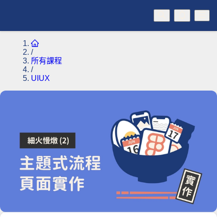
/
所有課程
/
UIUX