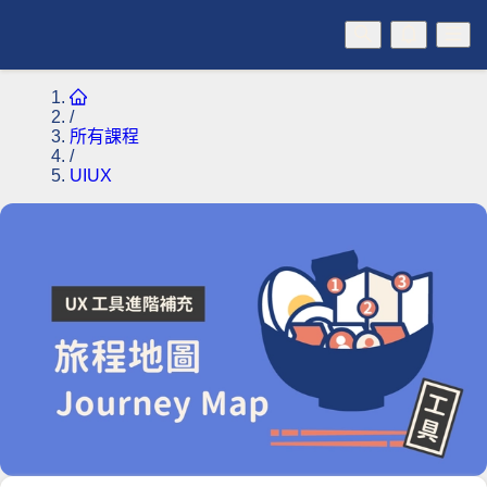
/
所有課程
/
UIUX