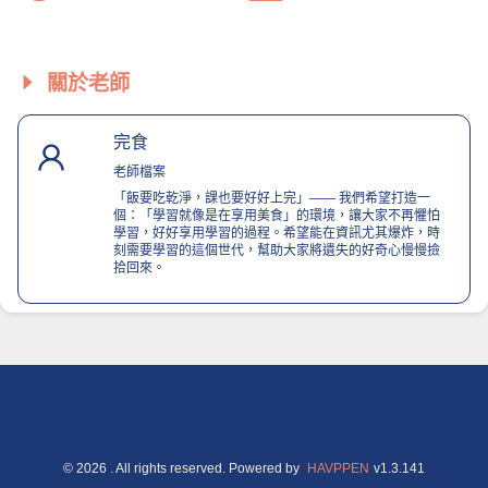
關於老師
完食
老師檔案
「飯要吃乾淨，課也要好好上完」—— 我們希望打造一
個：「學習就像是在享用美食」的環境，讓大家不再懼怕
學習，好好享用學習的過程。希望能在資訊尤其爆炸，時
刻需要學習的這個世代，幫助大家將遺失的好奇心慢慢撿
拾回來。
©
2026
. All rights reserved.
Powered by
HAVPPEN
v
1.3.141