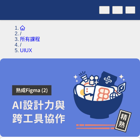
/
所有課程
/
UIUX