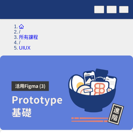
/
所有課程
/
UIUX