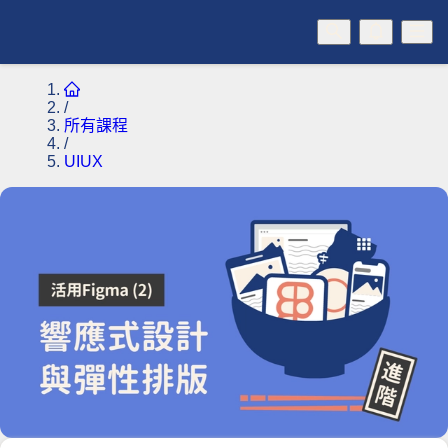
/
所有課程
/
UIUX