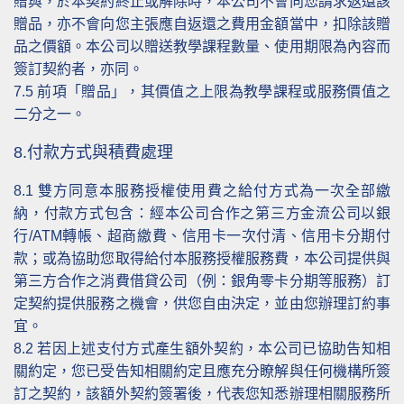
贈與，於本契約終止或解除時，本公司不會向您請求返還該
贈品，亦不會向您主張應自返還之費用金額當中，扣除該贈
品之價額。本公司以贈送教學課程數量、使用期限為內容而
簽訂契約者，亦同。
7.5
前項「贈品」，其價值之上限為教學課程或服務價值之
二分之一。
8.付款方式與積費處理
8.1
雙方同意本服務授權使用費之給付方式為一次全部繳
納，付款方式包含：經本公司合作之第三方金流公司以銀
行/ATM轉帳、超商繳費、信用卡一次付清、信用卡分期付
款；或為協助您取得給付本服務授權服務費，本公司提供與
第三方合作之消費借貸公司（例：銀角零卡分期等服務）訂
定契約提供服務之機會，供您自由決定，並由您辦理訂約事
宜。
8.2
若因上述支付方式產生額外契約，本公司已協助告知相
關約定，您已受告知相關約定且應充分瞭解與任何機構所簽
訂之契約，該額外契約簽署後，代表您知悉辦理相關服務所