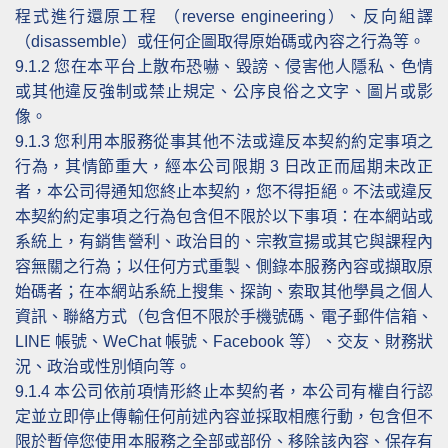
程式進行還原工程 （reverse engineering）、反向組譯
（disassemble）或任何企圖取得原始碼或內容之行為等。
9.1.2
您在本平台上散布恐嚇、毀謗、侵害他人隱私、色情
或其他違反強制或禁止規定、公序良俗之文字、圖片或影
像。
9.1.3
您利用本服務從事其他不法或違反本契約約定事項之
行為，其情節重大，經本公司限期 3 日改正而屆期未改正
者，本公司得通知您終止本契約，您不得拒絕。不法或違反
本契約約定事項之行為包含但不限於以下事項：在本網站或
系統上，有銷售營利、政治目的、宗教宣揚或其它與課程內
容無關之行為；以任何方式重製、側錄本服務內容或擷取原
始碼者；在本網站系統上搜集、探詢、索取其他學員之個人
資訊、聯絡方式（包含但不限於手機號碼、電子郵件信箱、
LINE 帳號、WeChat 帳號、Facebook 等）、交友、財務狀
況、政治或性別傾向等。
9.1.4
本公司依前項情形終止本契約者，本公司有權自行認
定並立即停止傳輸任何前述內容並採取相應行動，包含但不
限於暫停您使用本服務之全部或部份、移除該內容、保存有