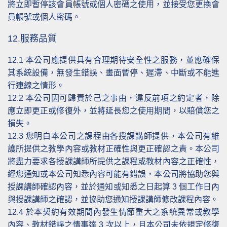
將立即暫停該會員帳號或個人密碼之使用，並接受您更換會
員帳號或個人密碼。
12.服務品質
12.1
本公司應提供具有合理期待安全性之服務，並應確保
其系統設備，無發生錯誤、畫面暫停、遲滯、中斷或不能進
行連線之情形。
12.2
本公司因可歸責於己之事由，違反前項之約定者，除
應立即更正或修復外，並將延長您之使用期間，以賠償您之
損失。
12.3
您明白本公司之課程由各授課講師提供，本公司有維
護所提供之教學內容或教材正確性與更正確認之責。本公司
將盡力要求各授課講師所提供之課程或教材內容之正確性，
經您通知或本公司知悉內容可能有錯誤，本公司將協助您與
授課講師確認內容，並於通知或知悉之日起算 3 個工作日內
與授課講師之確認，並協助您通知授課講師修改課程內容。
12.4
於本契約有效期間內發生情節重大之系統異常或教學
內容、教材錯誤之情事達 3 次以上，且本公司未依規定修復