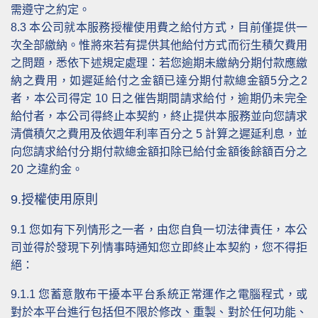
需遵守之約定。
8.3
本公司就本服務授權使用費之給付方式，目前僅提供一
次全部繳納。惟將來若有提供其他給付方式而衍生積欠費用
之問題，悉依下述規定處理：若您逾期未繳納分期付款應繳
納之費用，如遲延給付之金額已達分期付款總金額5分之2
者，本公司得定 10 日之催告期間請求給付，逾期仍未完全
給付者，本公司得終止本契約，終止提供本服務並向您請求
清償積欠之費用及依週年利率百分之 5 計算之遲延利息，並
向您請求給付分期付款總金額扣除已給付金額後餘額百分之
20 之違約金。
9.授權使用原則
9.1
您如有下列情形之一者，由您自負一切法律責任，本公
司並得於發現下列情事時通知您立即終止本契約，您不得拒
絕：
9.1.1
您蓄意散布干擾本平台系統正常運作之電腦程式，或
對於本平台進行包括但不限於修改、重製、對於任何功能、